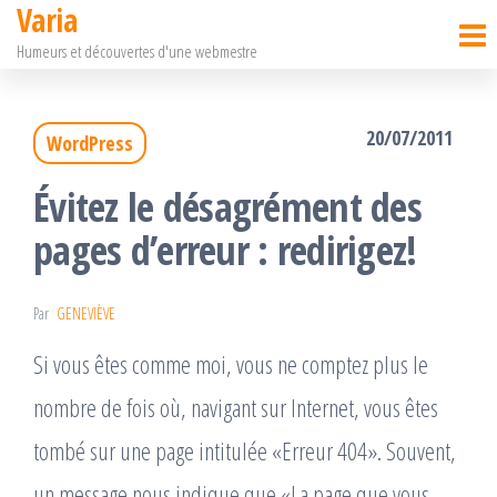
Varia
Passer
Humeurs et découvertes d'une webmestre
ce
contenu
20/07/2011
WordPress
Évitez le désagrément des
pages d’erreur : redirigez!
Par
GENEVIÈVE
Si vous êtes comme moi, vous ne comptez plus le
nombre de fois où, navigant sur Internet, vous êtes
tombé sur une page intitulée «Erreur 404». Souvent,
un message nous indique que «La page que vous