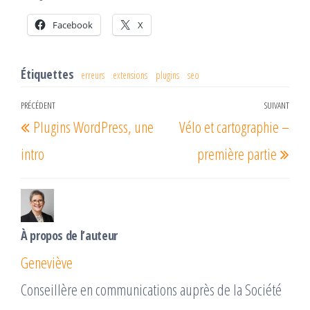
Facebook
X
Étiquettes
erreurs
extensions
plugins
seo
Navigation
PRÉCÉDENT
SUIVANT
Article
Arti
Plugins WordPress, une
Vélo et cartographie –
de
précédent
suiv
l’article
intro
première partie
À propos de l’auteur
Geneviève
Conseillère en communications auprès de la Société